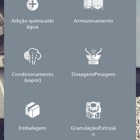
Adição química/de
Armazenamento
água
Condicionamento
Dosagem/Pesagem
(vapor)
Embalagem
Granulação/Extrusã
o