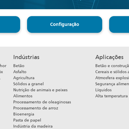
Configuração
Indústrias
Aplicações
lhor
Betão
Betão e construç
ix
Asfalto
Cereais e sólidos 
.
Agricultura
Atmosfera explos
Sólidos a granel
Segurança alimen
Nutrição de animais e peixes
Líquidos
Alimentos
Alta temperatura
Processamento de oleaginosas
Processamento de arroz
Bioenergia
Pasta de papel
Indústria da madeira