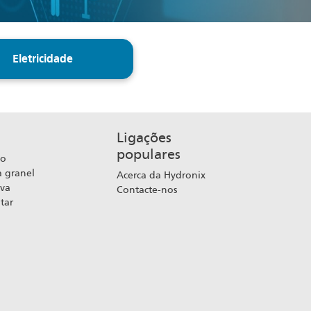
Eletricidade
Ligações
populares
ão
a granel
Acerca da Hydronix
iva
Contacte-nos
tar