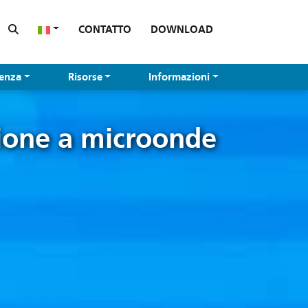
CONTATTO
DOWNLOAD
tenza
Risorse
Informazioni
zione a microonde