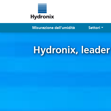
Misurazione dell’umidità
Settori
Hydronix, leader