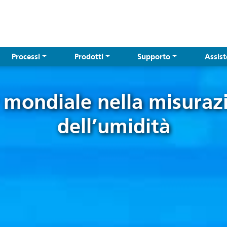
Processi
Prodotti
Supporto
Assis
 mondiale nella misura
dell’umidità