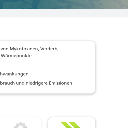
g von Mykotoxinen, Verderb,
d Wärmepunkte
schwankungen
rbrauch und niedrigere Emissionen