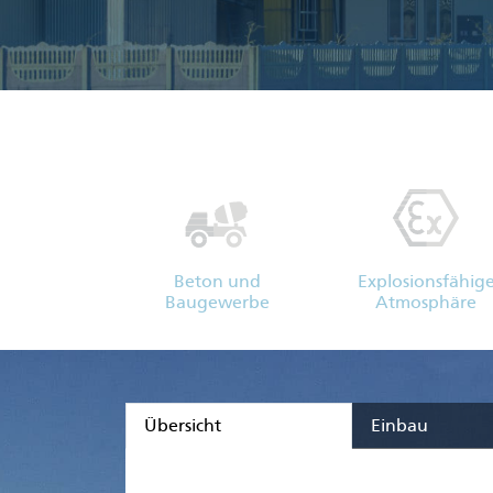
Beton und
Explosionsfähig
Baugewerbe
Atmosphäre
Übersicht
Einbau