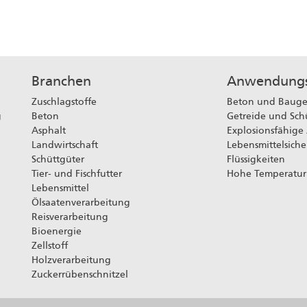
Branchen
Anwendungs
Zuschlagstoffe
Beton und Baug
g
Beton
Getreide und Sch
Asphalt
Explosionsfähige
Landwirtschaft
Lebensmittelsiche
Schüttgüter
Flüssigkeiten
Tier- und Fischfutter
Hohe Temperatur
Lebensmittel
Ölsaatenverarbeitung
Reisverarbeitung
Bioenergie
Zellstoff
Holzverarbeitung
Zuckerrübenschnitzel