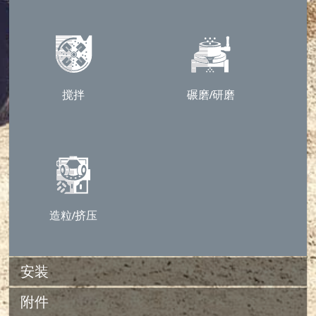
搅拌
碾磨/研磨
造粒/挤压
安装
附件