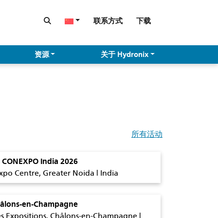
联系方式
下载
资源
关于 Hydronix
所有活动
 CONEXPO India 2026
xpo Centre, Greater Noida | India
hâlons-en-Champagne
es Expositions, Châlons-en-Champagne |