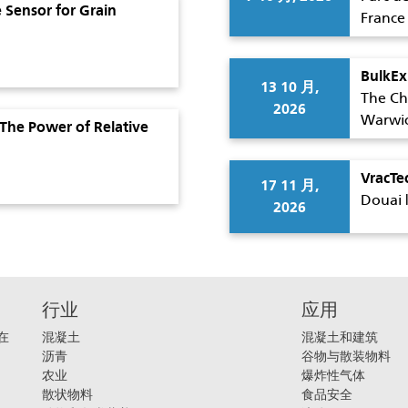
 Sensor for Grain
France
BulkEx
13 10 月,
The Ch
2026
Warwic
 The Power of Relative
VracTe
17 11 月,
Douai 
2026
行业
应用
在
混凝土
混凝土和建筑
沥青
谷物与散装物料
农业
爆炸性气体
散状物料
食品安全