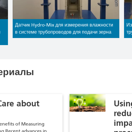
Датчик Hydro-Mix для измерения влажности
Из
я
в системе трубопроводов для подачи зерна
тр
ериалы
Care about
Usin
redu
impa
enefits of Measuring
ng Recent advances in