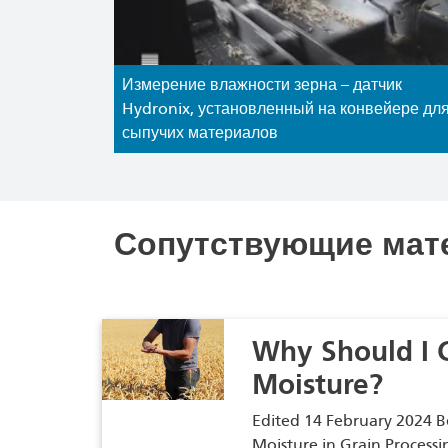
Измерение влажности зерна – датчик
Hydronix, установленный на конвейере дл
сыпучих материалов
Сопутствующие мат
Why Should I 
Moisture?
Edited 14 February 2024 B
Moisture in Grain Processi