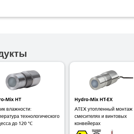
дукты
ro-Mix HT
Hydro-Mix HT-EX
ик влажности:
ATEX утопленный монтаж 
ература технологического
смесителях и винтовых
есса до 120 °C
конвейерах