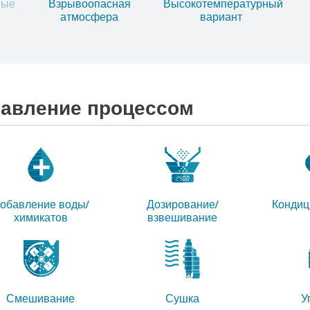
ные
Взрывоопасная
Высокотемпературный
атмосфера
вариант
равление процессом
обавление воды/
Дозирование/
Кондиц
химикатов
взвешивание
Смешивание
Сушка
У