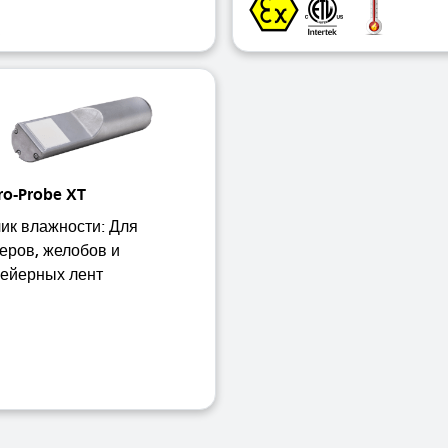
ro-Probe XT
ик влажности: Для
еров, желобов и
вейерных лент