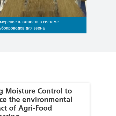
мерение влажности в системе
убопроводов для зерна
g Moisture Control to
ce the environmental
ct of Agri-Food