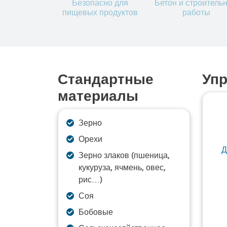
Безопасно для
Бетон и строитель
пищевых продуктов
работы
Стандартные
Уп
материалы
Зерно
Орехи
Д
Зерно злаков (пшеница,
кукуруза, ячмень, овес,
рис…)
Соя
Бобовые