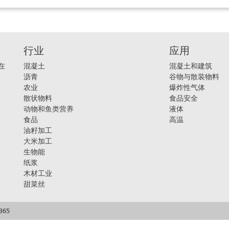
行业
应用
在
混凝土
混凝土和建筑
沥青
谷物与散装物料
农业
爆炸性气体
散状物料
食品安全
动物和鱼类营养
液体
食品
高温
油籽加工
大米加工
生物能
纸浆
木材工业
甜菜丝
365