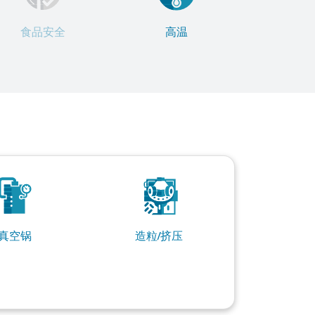
食品安全
高温
真空锅
造粒/挤压