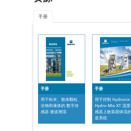
手册
手册
手册
用于粉末、散体颗粒、
用于控制 Hydronix
谷物和液体的 数字传
Hydro-Mix XT 湿
感器 微波测湿
感器上散装固体流
道系统