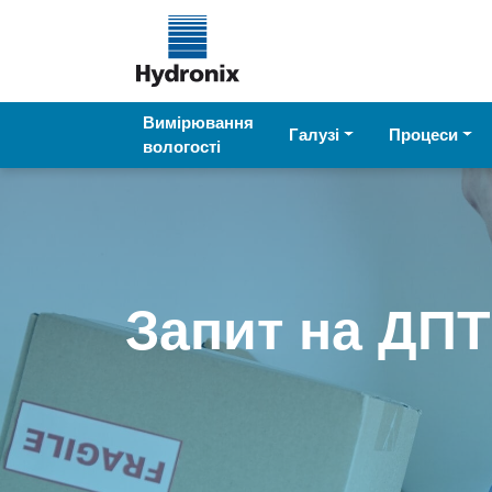
Вимірювання
Галузі
Процеси
вологості
Запит на ДПТ