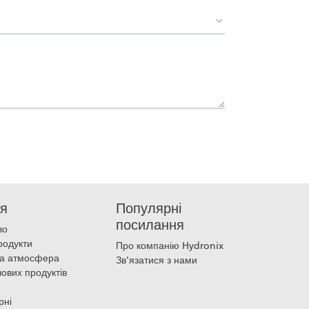
ня
Популярні
посилання
во
продукти
Про компанію Hydronix
на атмосфера
Зв’язатися з нами
чових продуктів
рні