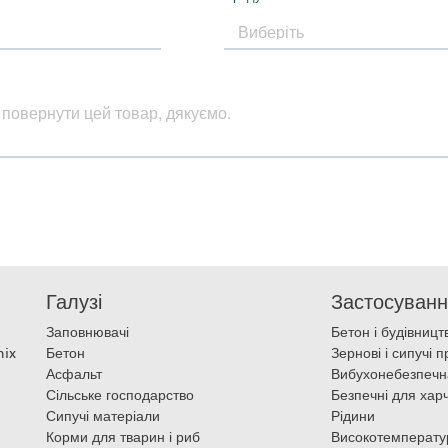
Галузі
Застосуван
Заповнювачі
Бетон і будівницт
nix
Бетон
Зернові і сипучі 
Асфальт
Вибухонебезпеч
Сільське господарство
Безпечні для хар
Сипучі матеріали
Рідини
Корми для тварин і риб
Високотемперату