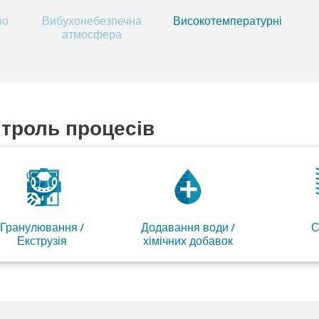
во
Вибухонебезпечна
Високотемпературні
атмосфера
троль процесів
Гранулювання /
Додавання води /
С
Екструзія
хімічних добавок