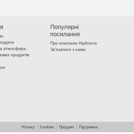
ня
Популярні
посилання
во
продукти
Про компанію Hydronix
на атмосфера
Зв’язатися з нами
чових продуктів
рні
Privacy
Cookies
Продажі
Підтримка