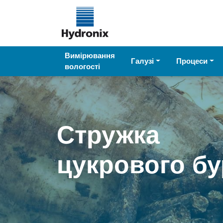
Вимірювання
Галузі
Процеси
вологості
Стружка
цукрового бу