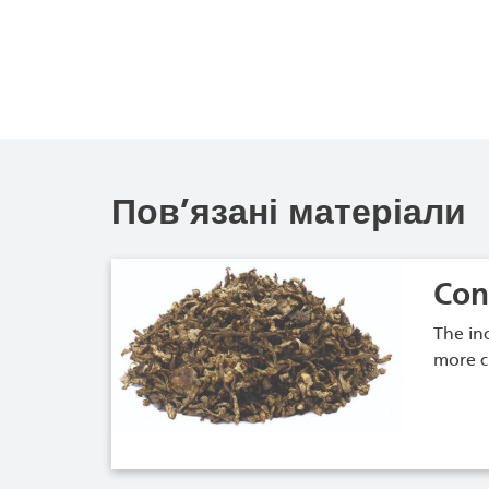
Пов’язані матеріали
Con
The in
more cl