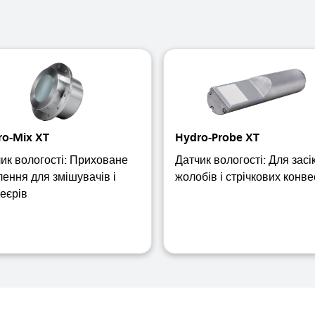
ro-Mix XT
Hydro-Probe XT
ик вологості: Приховане
Датчик вологості: Для засік
лення для змішувачів і
жолобів і стрічкових конве
еєрів