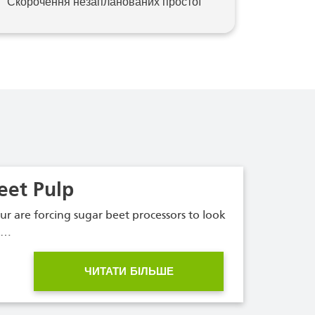
Скорочення незапланованих простої
eet Pulp
ur are forcing sugar beet processors to look
le…
ЧИТАТИ БІЛЬШЕ