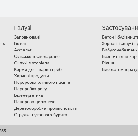
Галузі
Застосуван
Заповнювачі
Бетон і будівницт
nix
Бетон
Зернові і сипучі 
Асфальт
Вибухонебезпеч
Сільське господарство
Безпечні для хар
Сипучі матеріали
Рідини
Корми для тварин і риб
Високотемперату
Харчові продукти
Переробка олійного насіння
Переробка рису
Біоенергетика
Паперова целюлоза
Деревообробна промисловість
Стружка цукрового буряка
365